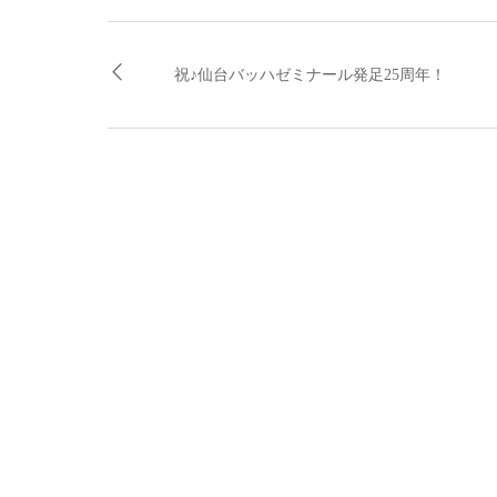
祝♪仙台バッハゼミナール発足25周年！