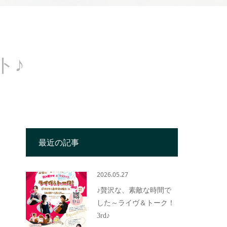
ト♪
最近の記事
2026.05.27
♪贅沢な、素敵な時間で
した～ライヴ＆トーク！
3rd♪