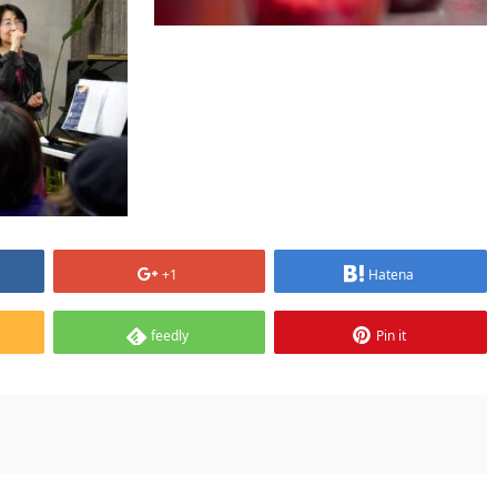
+1
Hatena
feedly
Pin it