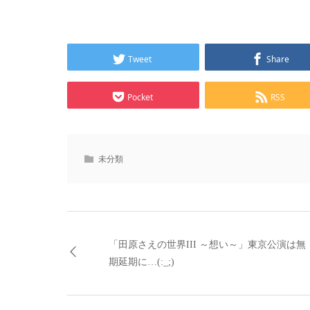
Tweet
Share
Pocket
RSS
未分類
「田原さえの世界III ～想い～」東京公演は無
期延期に…(:_;)