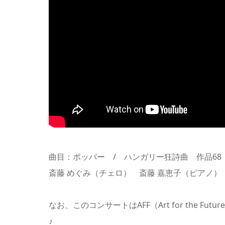
曲目：ポッバー / ハンガリー狂詩曲 作品68
斎藤 めぐみ（チェロ） 斎藤 嘉恵子（ピアノ）
なお、このコンサートはAFF（Art for the 
♪