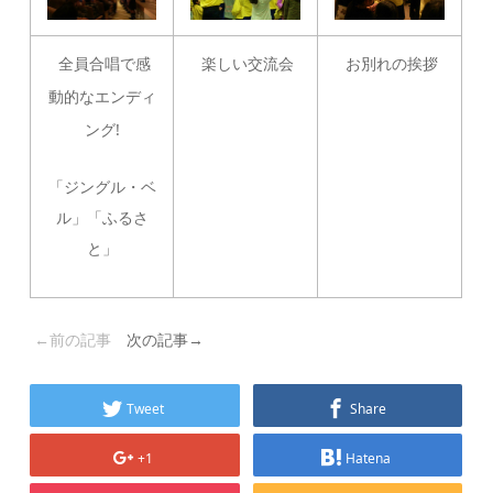
全員合唱で感
楽しい交流会
お別れの挨拶
動的なエンディ
ング!
「ジングル・ベ
ル」「ふるさ
と」
←前の記事
次の記事→
Tweet
Share
+1
Hatena