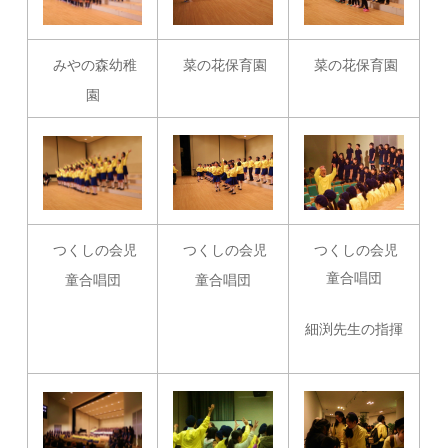
みやの森幼稚
菜の花保育園
菜の花保育園
園
つくしの会児
つくしの会児
つくしの会児
童合唱団
童合唱団
童合唱団
細渕先生の指揮