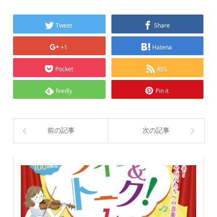
Tweet
Share
+1
Hatena
Pocket
RSS
feedly
Pin it
前の記事
次の記事