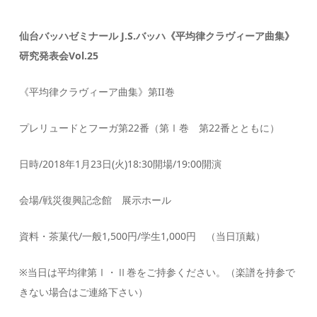
仙台バッハゼミナール J.S.バッハ《平均律クラヴィーア曲集》
研究発表会Vol.25
《平均律クラヴィーア曲集》第II巻
プレリュードとフーガ第22番（第Ⅰ巻 第22番とともに）
日時/2018年1月23日(火)18:30開場/19:00開演
会場/戦災復興記念館 展示ホール
資料・茶菓代/一般1,500円/学生1,000円 （当日頂戴）
※当日は平均律第Ⅰ・Ⅱ巻をご持参ください。（楽譜を持参で
きない場合はご連絡下さい）