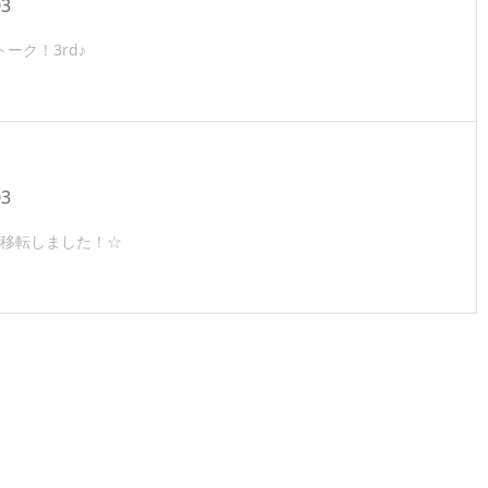
03
ーク！3rd♪
03
移転しました！☆