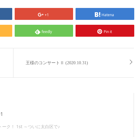
+1
Hatena
feedly
Pin it
王様のコンサートⅡ (2020.10.31)
01
ーク！ 1st ～ついに太白区で♪