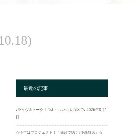
.18)
最近の記事
♪ライヴ＆トーク！ 1st ～ついに太白区で♪
2026年8月1
日
☆今年はプロジェクト！「仙台で聴く♪小森輝彦」☆