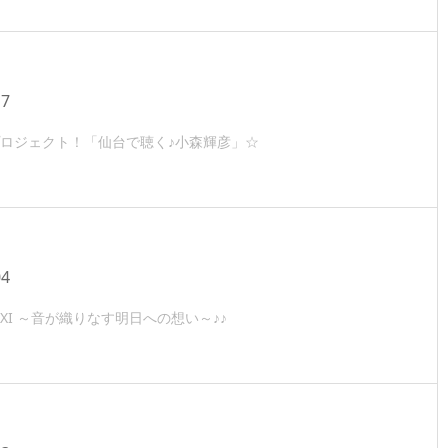
17
ロジェクト！「仙台で聴く♪小森輝彦」☆
04
！XI ～音が織りなす明日への想い～♪♪