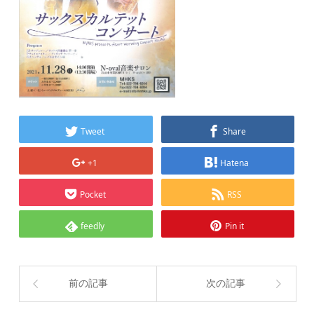
Tweet
Share
+1
Hatena
Pocket
RSS
feedly
Pin it
前の記事
次の記事