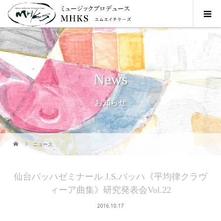
News
お知らせ
ニュース
仙台バッハゼミナール J.S.バッハ《平均律クラヴ
ィーア曲集》研究発表会Vol.22
2016.10.17