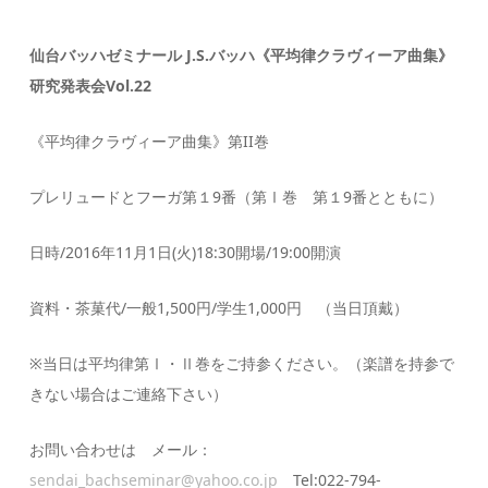
仙台バッハゼミナール J.S.バッハ《平均律クラヴィーア曲集》
研究発表会Vol.22
《平均律クラヴィーア曲集》第II巻
プレリュードとフーガ第１9番（第Ⅰ巻 第１9番とともに）
日時/2016年11月1日(火)18:30開場/19:00開演
資料・茶菓代/一般1,500円/学生1,000円 （当日頂戴）
※当日は平均律第Ⅰ・Ⅱ巻をご持参ください。（楽譜を持参で
きない場合はご連絡下さい）
お問い合わせは メール：
sendai_bachseminar@yahoo.co.jp
Tel:022-794-