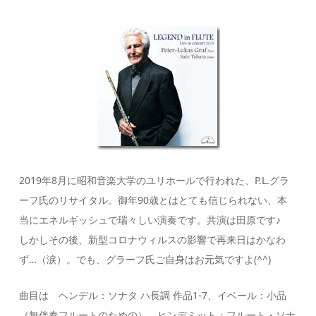
2019年8月に昭和音楽大学のユリホールで行われた、P.L.グラ
ーフ氏のリサイタル。御年90歳とはとても信じられない、本
当にエネルギッシュで瑞々しい演奏です。共演は田原です♪
しかしその後、新型コロナウィルスの影響で再来日はかなわ
ず…（涙）。でも、グラーフ氏ご自身はお元気ですよ(^^)
曲目は ヘンデル：ソナタ ハ長調 作品1-7、イベール：小品
（無伴奏フルートのための）、ヒンデミット：フルート・ソナ