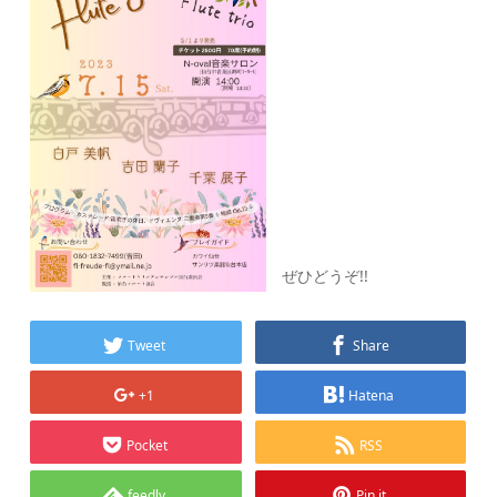
ぜひどうぞ!!
Tweet
Share
+1
Hatena
Pocket
RSS
feedly
Pin it